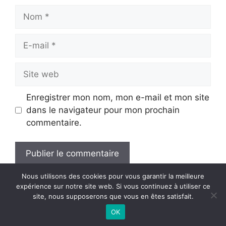
Nom
E-
mail
Site
web
Enregistrer mon nom, mon e-mail et mon site
dans le navigateur pour mon prochain
commentaire.
Nous utilisons des cookies pour vous garantir la meilleure
expérience sur notre site web. Si vous continuez à utiliser ce
site, nous supposerons que vous en êtes satisfait.
© 2026 LFEL
• Construit avec
GeneratePress
OK